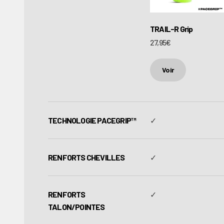
TRAIL-R Grip
Prix de vente
27,95€
Voir
TECHNOLOGIE PACEGRIP™
✓
RENFORTS CHEVILLES
✓
RENFORTS
✓
TALON/POINTES