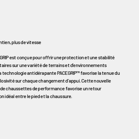
GRIP est conçue pour offrir une protection et une stabilité
ires sur une variété de terrains et d’environnements
 La technologie antidérapante PACEGRIP
™
favorise la tenue du
xplosivité sur chaque changement d’appui. Cette nouvelle
 de chaussettes de performance favorise un retour
n idéal entre le pied et la chaussure.