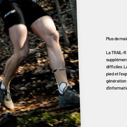
La TRAIL-R 
supplémenta
difficiles.
pied et l’e
génération
d’informatio