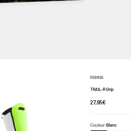
RANNA
TRAIL-R Grip
Prix de vente
27,95€
Couleur:
Blanc