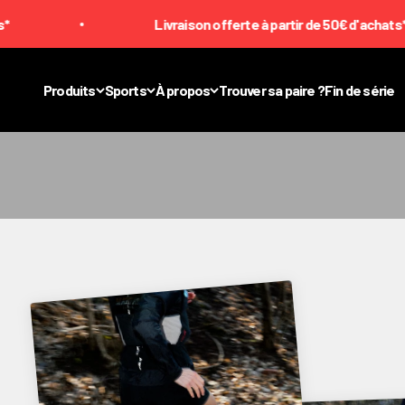
Passer au contenu
Livraison offerte à partir de 50€ d'achats*
CHAUSSETTES DE PERFORMANCE ANTIDÉRAPANTES
Produits
Sports
À propos
Trouver sa paire ?
Fin de série