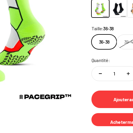
Blanc
Noir
Be
Taille:
36-38
36-38
39-4
Quantité:
Ajouter a
Acheter ma