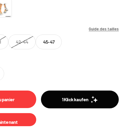
ige
Guide des tailles
1
42-44
45-47
u panier
intenant