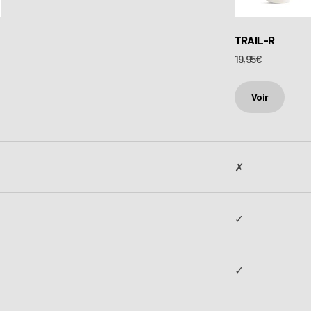
TRAIL-R
Prix de vente
19,95€
Voir
✗
✓
✓