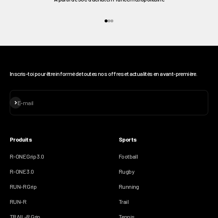
Aller à l'élément 1
Aller à l'élément 2
Aller à l'élément 3
Inscris-toi pour être informé de toutes nos offres et actualités en avant-première.
S'inscrire
E-mail
Produits
Sports
R-ONE Grip 3.0
Football
R-ONE 3.0
Rugby
RUN-R Grip
Running
RUN-R
Trail
TRAIL-R Grip
Tennis