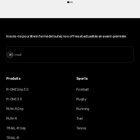
Aller à l'élément 1
Aller à l'élément 2
Aller à l'élément 3
Inscris-toi pour être informé de toutes nos offres et actualités en avant-première.
S'inscrire
E-mail
Produits
Sports
R-ONE Grip 3.0
Football
R-ONE 3.0
Rugby
RUN-R Grip
Running
RUN-R
Trail
TRAIL-R Grip
Tennis
TRAIL-R