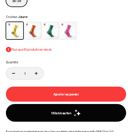
36-38
Couleur:
Jaune
Jaune
Orange
Vert
Rose
Plus que 10 produits en stock
Quantité:
Ajouter au panier
Exprime ton potentiel avec les chaussettes de performance R-ONE Grip 2.0.