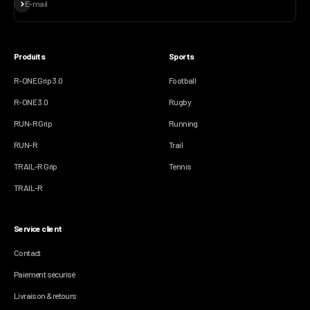
S'inscrire
E-mail
Produits
Sports
R-ONE Grip 3.0
Football
R-ONE 3.0
Rugby
RUN-R Grip
Running
RUN-R
Trail
TRAIL-R Grip
Tennis
TRAIL-R
Service client
Contact
Paiement sécurisé
Livraison & retours